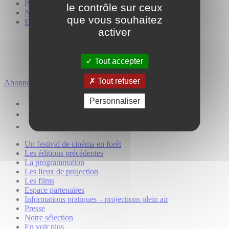
Presse
le contrôle sur ceux
Notre sélection
que vous souhaitez
En voir plus
activer
Tout accepter
Tout refuser
Abonnez-vous à la lettre Forêt et Cinéma
Personnaliser
Un festival de cinéma en forêt
Les éditions précédentes
La programmation
Les lieux de projection
Les films
Espace partenaires
Informations pratiques – projections plein air
Presse
Notre sélection
En voir plus