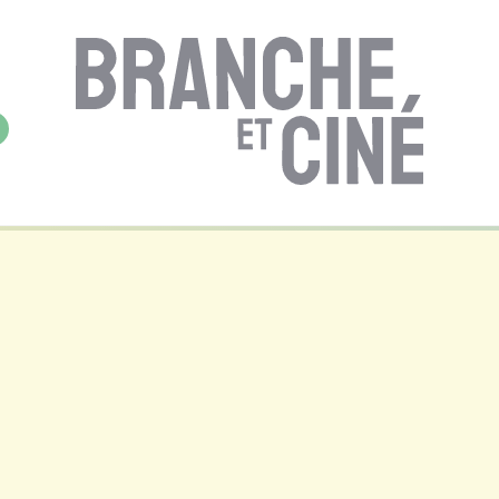
a en forêt
entes