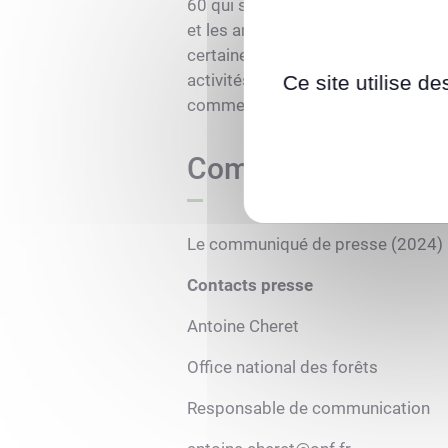
60 qui se déroule dans une scierie
et les animations proposées en 
certaines projections : présentatio
activités ludiques avec des jeux 
Ce site utilise d
commentées par un forestier, etc.
Communiqué de pr
Le communiqué de presse (2024) 
Contacts presse
Antoine Cheret
Office national des forêts
Responsable de communication