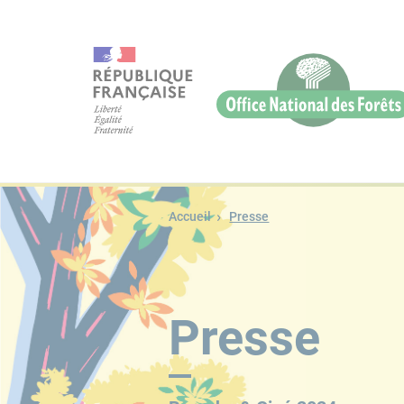
Accueil
Presse
Un festival de ciném
Presse
Les éditions précéd
La programmation