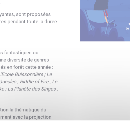
.
yantes, sont proposées
res pendant toute la durée
ms fantastiques ou
une diversité de genres
s en forêt cette année :
 L’Ecole Buissonnière
; Le
Gueules
; Riddle of Fire
; Le
ke
; La Planète des Singes :
tion la thématique du
amment avec la projection
nrico, classique des années