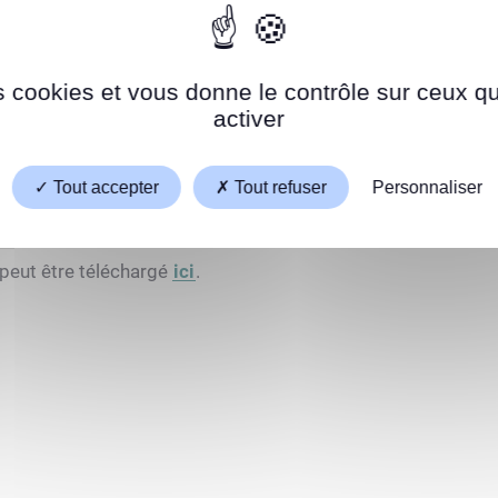
 traditionnelle des Vosges,
avant-programme de
n des artisanats du bois,
en bois, promenades
es cookies et vous donne le contrôle sur ceux 
activer
esse
Tout accepter
Tout refuser
Personnaliser
peut être téléchargé
ici
.