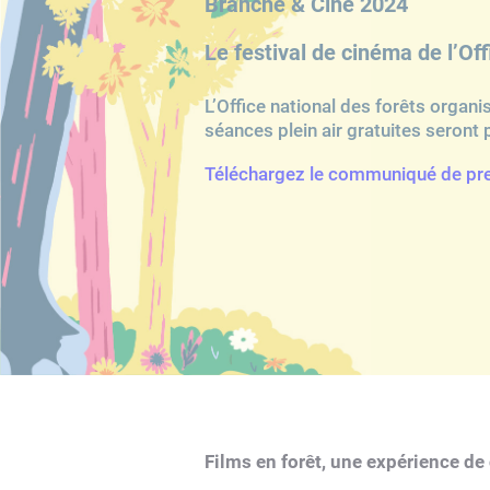
Branche & Ciné 2024
Le festival de cinéma de l’Off
Les lieux de projecti
L’Office national des forêts organise
Les films
séances plein air gratuites seron
Téléchargez le communiqué de pre
Espace partenaires
Informations pratique
Presse
Notre sélection
Films en forêt, une expérience d