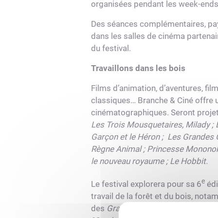
organisées pendant les week-ends
Des séances complémentaires, pa
dans les salles de cinéma partenai
du festival.
Travaillons dans les bois
Films d’animation, d’aventures, fil
classiques… Branche & Ciné offre 
cinématographiques. Seront projeté
Les Trois Mousquetaires, Milady
;
Garçon et le Héron
;
Les Grandes 
Règne Animal
; Princesse Monono
le nouveau royaume
;
Le Hobbit.
e
Le festival explorera pour sa 6
édi
travail de la forêt et du bois, not
des
Grandes Gueules
, de Robert E