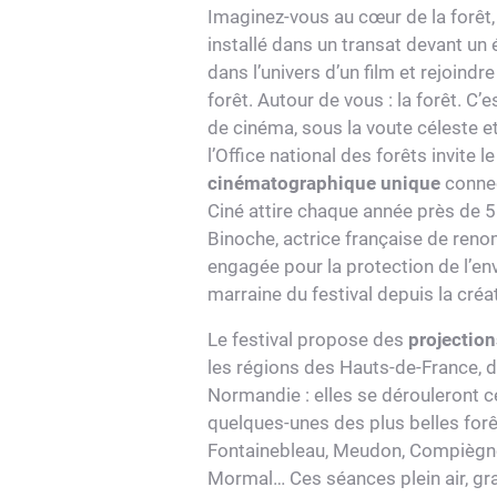
En voir plus
Imaginez-vous au cœur de la forêt,
installé dans un transat devant un
dans l’univers d’un film et rejoindre
forêt. Autour de vous : la forêt. C’
de cinéma, sous la voute céleste et
l’Office national des forêts invite le
cinématographique unique
connec
Ciné attire chaque année près de 5
Binoche, actrice française de reno
engagée pour la protection de l’en
marraine du festival depuis la créat
Le festival propose des
projection
les régions des Hauts-de-France, d
Normandie : elles se dérouleront 
quelques-unes des plus belles forê
Fontainebleau, Meudon, Compiègne,
Mormal… Ces séances plein air, gra